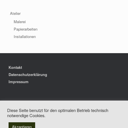
Atelier
Malerei
Papierarbeiten
Installationen
Kontakt
Datenschutzerklärung
Impressum
Copyright 2022
Diese Seite benutzt für den optimalen Betrieb technisch
Tanja Schmidt Osterkamp
notwendige Cookies.
Akzeptieren