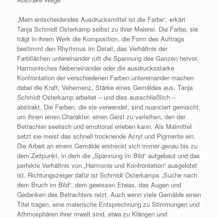
„Mein entscheidendes Ausdrucksmittel ist die Farbe“, erkärt
Tanja Schmidt Osterkamp selbst zu ihrer Malerei. Die Farbe, sie
trägt in ihrem Werk die Komposition, die Form des Auftrags
bestimmt den Rhythmus im Detail, das Verhältnis der
Farbflächen untereinander ruft die Spannung des Ganzen hervor.
Harmonisches Nebeneinander oder die ausdrucksstarke
Konfrontation der verschiedenen Farben untereinander machen
dabei die Kraft, Vehemenz, Stärke eines Gemäldes aus. Tanja
Schmidt Osterkamp arbeitet – und dies ausschließlich –
abstrakt. Die Farben, die sie verwendet, sind nuanciert gemischt,
um ihnen einen Charakter, einen Geist zu verleihen, den der
Betrachter seelisch und emotional erleben kann. Als Malmittel
setzt sie meist das schnell trocknende Acryl und Pigmente ein.
Die Arbeit an einem Gemälde erstreckt sich immer genau bis zu
dem Zeitpunkt, in dem die „Spannung im Bild“ aufgebaut und das
perfekte Verhältnis von „Harmonie und Konfrontation“ ausgelotet
ist. Richtungszeiger dafür ist Schmidt Osterkamps „Suche nach
dem Bruch im Bild“, dem gewissen Etwas, das Augen und
Gedanken des Betrachters reizt. Auch wenn viele Gemälde einen
Titel tragen, eine malerische Entsprechnung zu Stimmungen und
Athmosphären ihrer mwelt sind, etwa zu Klängen und