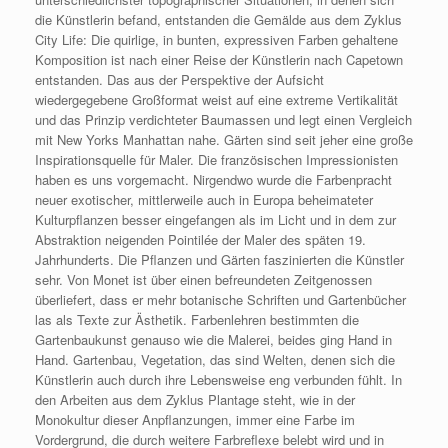
die Künstlerin befand, entstanden die Gemälde aus dem Zyklus
City Life: Die quirlige, in bunten, expressiven Farben gehaltene
Komposition ist nach einer Reise der Künstlerin nach Capetown
entstanden. Das aus der Perspektive der Aufsicht
wiedergegebene Großformat weist auf eine extreme Vertikalität
und das Prinzip verdichteter Baumassen und legt einen Vergleich
mit New Yorks Manhattan nahe. Gärten sind seit jeher eine große
Inspirationsquelle für Maler. Die französischen Impressionisten
haben es uns vorgemacht. Nirgendwo wurde die Farbenpracht
neuer exotischer, mittlerweile auch in Europa beheimateter
Kulturpflanzen besser eingefangen als im Licht und in dem zur
Abstraktion neigenden Pointilée der Maler des späten 19.
Jahrhunderts. Die Pflanzen und Gärten faszinierten die Künstler
sehr. Von Monet ist über einen befreundeten Zeitgenossen
überliefert, dass er mehr botanische Schriften und Gartenbücher
las als Texte zur Ästhetik. Farbenlehren bestimmten die
Gartenbaukunst genauso wie die Malerei, beides ging Hand in
Hand. Gartenbau, Vegetation, das sind Welten, denen sich die
Künstlerin auch durch ihre Lebensweise eng verbunden fühlt. In
den Arbeiten aus dem Zyklus Plantage steht, wie in der
Monokultur dieser Anpflanzungen, immer eine Farbe im
Vordergrund, die durch weitere Farbreflexe belebt wird und in