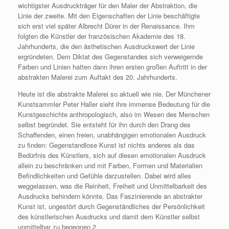
wichtigster Ausdruckträger für den Maler der Abstraktion, die
Linie der zweite. Mit den Eigenschaften der Linie beschäftigte
sich erst viel später Albrecht Dürer in der Renaissance. Ihm
folgten die Künstler der französischen Akademie des 18.
Jahrhunderts, die den ästhetischen Ausdruckswert der Linie
ergründeten. Dem Diktat des Gegenstandes sich verweigernde
Farben und Linien hatten dann ihren ersten großen Auftritt in der
abstrakten Malerei zum Auftakt des 20. Jahrhunderts.
Heute ist die abstrakte Malerei so aktuell wie nie. Der Münchener
Kunstsammler Peter Haller sieht ihre immense Bedeutung für die
Kunstgeschichte anthropologisch, also im Wesen des Menschen
selbst begründet. Sie entsteht für ihn durch den Drang des
Schaffenden, einen freien, unabhängigen emotionalen Ausdruck
zu finden: Gegenstandlose Kunst ist nichts anderes als das
Bedürfnis des Künstlers, sich auf diesen emotionalen Ausdruck
allein zu beschränken und mit Farben, Formen und Materialien
Befindlichkeiten und Gefühle darzustellen. Dabei wird alles
weggelassen, was die Reinheit, Freiheit und Unmittelbarkeit des
Ausdrucks behindern könnte. Das Faszinierende an abstrakter
Kunst ist, ungestört durch Gegenständliches der Persönlichkeit
des künstlerischen Ausdrucks und damit dem Künstler selbst
unmittelbar zu begegnen.2