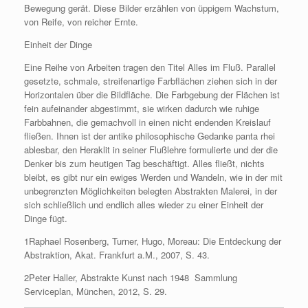
Bewegung gerät. Diese Bilder erzählen von üppigem Wachstum,
von Reife, von reicher Ernte.
Einheit der Dinge
Eine Reihe von Arbeiten tragen den Titel Alles im Fluß. Parallel
gesetzte, schmale, streifenartige Farbflächen ziehen sich in der
Horizontalen über die Bildfläche. Die Farbgebung der Flächen ist
fein aufeinander abgestimmt, sie wirken dadurch wie ruhige
Farbbahnen, die gemachvoll in einen nicht endenden Kreislauf
fließen. Ihnen ist der antike philosophische Gedanke panta rhei
ablesbar, den Heraklit in seiner Flußlehre formulierte und der die
Denker bis zum heutigen Tag beschäftigt. Alles fließt, nichts
bleibt, es gibt nur ein ewiges Werden und Wandeln, wie in der mit
unbegrenzten Möglichkeiten belegten Abstrakten Malerei, in der
sich schließlich und endlich alles wieder zu einer Einheit der
Dinge fügt.
1Raphael Rosenberg, Turner, Hugo, Moreau: Die Entdeckung der
Abstraktion, Akat. Frankfurt a.M., 2007, S. 43.
2Peter Haller, Abstrakte Kunst nach 1948  Sammlung
Serviceplan, München, 2012, S. 29.